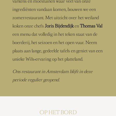
varkens en moestuinen waar veel van onze
ingrediënten vandaan komen, bouwen we een
zomerrestaurant. Met uitzicht over het weiland
koken onze chefs
Joris Bijdendijk
en
Thomas Val
een menu dat volledig in het teken staat van de
boerderij, het seizoen en het open vuur. Neem
plaats aan lange, gedeelde tafels en geniet van een
unieke Wils‑ervaring op het platteland.
Ons restaurant in Amsterdam blijft in deze
periode regulier geopend.
OP HET BORD